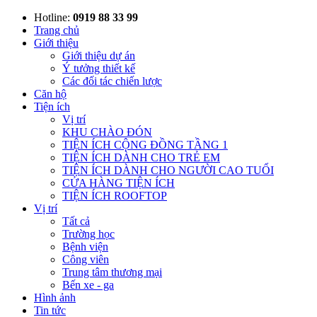
Hotline:
0919 88 33 99
Trang chủ
Giới thiệu
Giới thiệu dự án
Ý tưởng thiết kế
Các đối tác chiến lược
Căn hộ
Tiện ích
Vị trí
KHU CHÀO ĐÓN
TIỆN ÍCH CỘNG ĐỒNG TẦNG 1
TIỆN ÍCH DÀNH CHO TRẺ EM
TIỆN ÍCH DÀNH CHO NGƯỜI CAO TUỔI
CỬA HÀNG TIỆN ÍCH
TIỆN ÍCH ROOFTOP
Vị trí
Tất cả
Trường học
Bệnh viện
Công viên
Trung tâm thương mại
Bến xe - ga
Hình ảnh
Tin tức