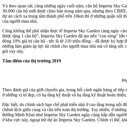
Và theo quan sát, càng những ngày cuối năm, căn hộ Imperia Sky Gar
30.000 căn hộ mới được chào bán trong năm qua, nhưng theo CBRE, ng
dự án cách xa trung tâm thành phố trên 10km thì ở những quận nội
của người mua nhà.
Cũng không thể phủ nhận thực tế Imperia Sky Garden càng ngày càng 
được tặng 1 căn hộ”, Imperia Sky Garden đã tạo nên “con sóng” lớn v
đóng 10% giá trị căn hộ - tức là từ 210 triệu đồng – đã được ký hợp
những làm giảm áp lực tài chính cho người mua nhà mà có tăng sức cạ
gói vay này.
Tâm điểm của thị trường 2019
Im
Theo đánh giá của giới chuyên gia, trong bối cảnh ngân hàng sẽ tiếp
ở những vị trí đẹp, có hạ tầng kỹ thuật và hạ tầng kỹ thuật hoàn thi
Đặc biệt, do chính sách hạn chế phát triển nhà ở cao tầng trong nội 
chênh lệch giữa cung và cầu trên toàn thị trường. Tuy nhiên, ở nhữ
đường Minh Khai như Imperia Sky Garden ngày càng hấp dẫn người 
ở khu vực này, ngoại trừ dự án Imperia Sky Garden. Chính vì thế, kh