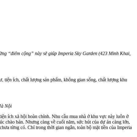
ả những “điểm cộng” này sẽ giúp Imperia Sky Garden (423 Minh Khai,
tư, tiện ích, chất lượng sản phẩm, không gian sống, chất lượng khu
Hà Nội
tiện ích xã hội hoàn chỉnh. Nhu cầu mua nhà ở khu vực này luôn ở
lúc chào bán. Nhưng càng về cuối năm, sức hút của dự án càng lớn,
ưa từng có. Chỉ trong thời gian ngắn, toàn bộ mặt tiền của Imperia