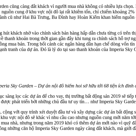
den cũng càng đắt khách vì người mua nhà không có nhiều lựa chọn. M
uồn cung ở khu vực nội đô lại rất khiêm tốn, chỉ chiếm khoảng 2% tổ
 thành cũ như Hai Bà Trưng, Ba Đình hay Hoàn Kiếm khan hiếm nguồn 
hút khách nhờ vào chính sách bán hàng hấp dẫn chưa từng có trên thị
ề thanh khoản trong thời gian gần đây khi tung ra chính sách hỗ trợ ng
 đồng mua bán. Trong bối cảnh các ngân hàng dần hạn chế dòng vốn tín
nh tranh của dự án. Đó là lý do tại sao thanh khoản của Imperia Sky 
peria Sky Garden – Dự án nội đô hiếm hoi sở hữu tới 68 tiện ích đỉnh 
 tục sàng lọc các dự án để cho vay, thị trường bất động sản 2019 sẽ t
ện, được phát triển bởi những chủ đầu tư uy tín… như Imperia Sky Garde
đô, cộng với quy trình xét duyệt đầu tư và xây dựng các dự án bất độn
ng khu vực nội đô sẽ khác vì nhu cầu cao nhưng nguồn cung mới năm tớ
mua nhà, nhưng trong năm 2019 khó có thêm dự án mới nào vì quỹ đấ
ông những căn hộ Imperia Sky Garden ngày càng đắt khách, mà giới đầu 