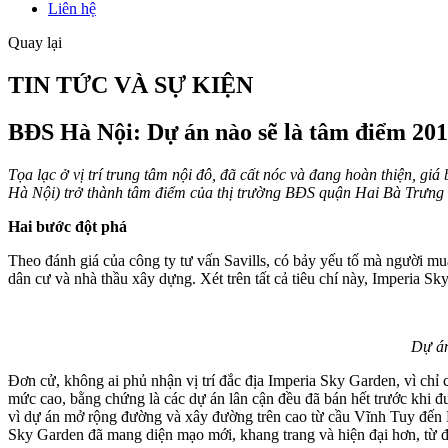
Liên hệ
Quay lại
TIN TỨC VÀ SỰ KIỆN
BĐS Hà Nội: Dự án nào sẽ là tâm điểm 20
Tọa lạc ở vị trí trung tâm nội đô, đã cất nóc và đang hoàn thiện, g
Hà Nội) trở thành tâm điểm của thị trường BĐS quận Hai Bà Trưng
Hai bước đột phá
Theo đánh giá của công ty tư vấn Savills, có bảy yếu tố mà người mua 
dân cư và nhà thầu xây dựng. Xét trên tất cả tiêu chí này, Imperia Sk
Dự án
Đơn cử, không ai phủ nhận vị trí đắc địa Imperia Sky Garden, vì ch
mức cao, bằng chứng là các dự án lân cận đều đã bán hết trước khi đ
vì dự án mở rộng đường và xây đường trên cao từ cầu Vĩnh Tuy đến Ng
Sky Garden đã mang diện mạo mới, khang trang và hiện đại hơn, từ đ