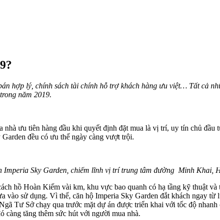
19?
iá bán hợp lý, chính sách tài chính hỗ trợ khách hàng ưu việt… Tất c
 trong năm 2019.
nhà ưu tiên hàng đầu khi quyết định đặt mua là vị trí, uy tín chủ đầu 
y Garden đều có ưu thế ngày càng vượt trội.
 Imperia Sky Garden, chiếm lĩnh vị trí trung tâm đường Minh Khai, 
ỉ cách hồ Hoàn Kiếm vài km, khu vực bao quanh có hạ tầng kỹ thuật và 
ưa vào sử dụng. Vì thế, căn hộ Imperia Sky Garden đắt khách ngay từ 
ã Tư Sở chạy qua trước mặt dự án được triển khai với tốc độ nhanh ch
ó càng tăng thêm sức hút với người mua nhà.