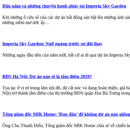
Đầu năm và những chuyện hạnh phúc tại Imperia Sky Garden
Khi những ô cửa sổ của các dự án bất động sản bật lên những ánh sá
những niềm mơ ước ấy…
Imperia Sky Garden: Ngỡ ngàng trước sự đổi thay
Những ngày đầu tiên của năm mới, bất cứ ai đi qua dự án Imperia S
BĐS Hà Nội: Dự án nào sẽ là tâm điểm 2019?
Tọa lạc ở vị trí trung tâm nội đô, đã cất nóc và đang hoàn thiện, g
Nội) trở thành tâm điểm của thị trường BĐS quận Hai Bà Trưng tron
Tổng giám đốc MIK Home: ‘Đau đầu’ để không dự án nào giống
Ông Chu Thanh Hiếu, Tổng giám đốc MIK Home chia sẻ về chiến lược 