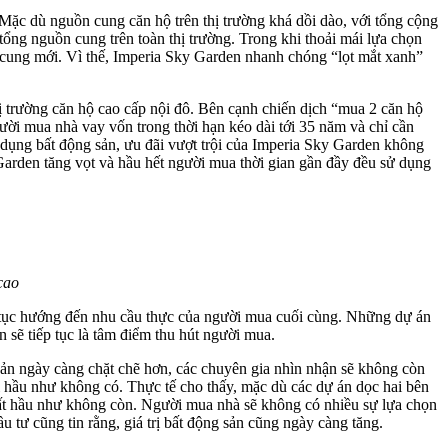
ặc dù nguồn cung căn hộ trên thị trường khá dồi dào, với tổng cộng
ng nguồn cung trên toàn thị trường. Trong khi thoải mái lựa chọn
cung mới. Vì thế, Imperia Sky Garden nhanh chóng “lọt mắt xanh”
 trường căn hộ cao cấp nội đô. Bên cạnh chiến dịch “mua 2 căn hộ
ười mua nhà vay vốn trong thời hạn kéo dài tới 35 năm và chỉ cần
 dụng bất động sản, ưu đãi vượt trội của Imperia Sky Garden không
Garden tăng vọt và hầu hết người mua thời gian gần đầy đều sử dụng
cao
iếp tục hướng đến nhu cầu thực của người mua cuối cùng. Những dự án
n sẽ tiếp tục là tâm điểm thu hút người mua.
g sản ngày càng chặt chẽ hơn, các chuyên gia nhìn nhận sẽ không còn
i hầu như không có. Thực tế cho thấy, mặc dù các dự án dọc hai bên
t hầu như không còn. Người mua nhà sẽ không có nhiều sự lựa chọn
tư cũng tin rằng, giá trị bất động sản cũng ngày càng tăng.