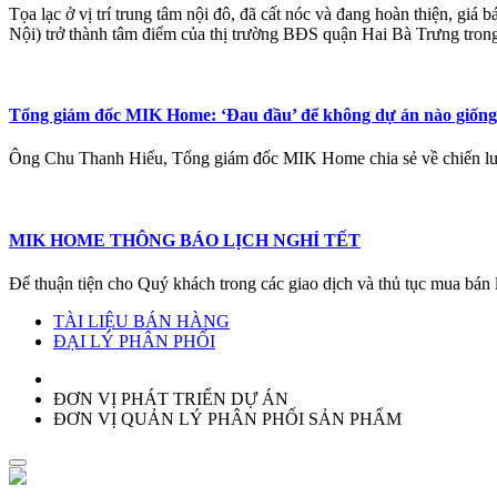
Tọa lạc ở vị trí trung tâm nội đô, đã cất nóc và đang hoàn thiện, g
Nội) trở thành tâm điểm của thị trường BĐS quận Hai Bà Trưng tron
Tổng giám đốc MIK Home: ‘Đau đầu’ để không dự án nào giống
Ông Chu Thanh Hiếu, Tổng giám đốc MIK Home chia sẻ về chiến lược 
MIK HOME THÔNG BÁO LỊCH NGHỈ TẾT
Để thuận tiện cho Quý khách trong các giao dịch và thủ tục mua bán
TÀI LIỆU BÁN HÀNG
ĐẠI LÝ PHÂN PHỐI
ĐƠN VỊ PHÁT TRIỂN DỰ ÁN
ĐƠN VỊ QUẢN LÝ PHÂN PHỐI SẢN PHẨM