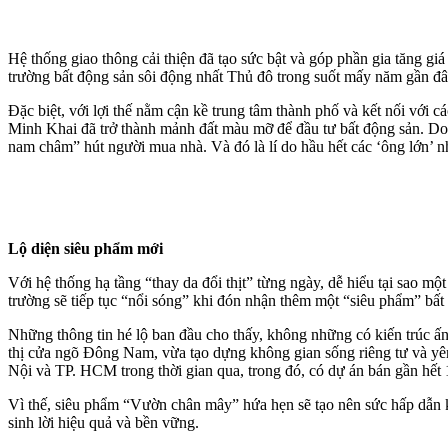
Hệ thống giao thông cải thiện đã tạo sức bật và góp phần gia tăng gi
trường bất động sản sôi động nhất Thủ đô trong suốt mấy năm gần đâ
Đặc biệt, với lợi thế nằm cận kề trung tâm thành phố và kết nối 
Minh Khai đã trở thành mảnh đất màu mỡ để đầu tư bất động sản. Do g
nam châm” hút người mua nhà. Và đó là lí do hầu hết các ‘ông lớn
Lộ diện siêu phẩm mới
Với hệ thống hạ tầng “thay da đổi thịt” từng ngày, dễ hiểu tại sao m
trường sẽ tiếp tục “nổi sóng” khi đón nhận thêm một “siêu phẩm” bất
Những thông tin hé lộ ban đầu cho thấy, không những có kiến trúc 
thị cửa ngõ Đông Nam, vừa tạo dựng không gian sống riêng tư và yên 
Nội và TP. HCM trong thời gian qua, trong đó, có dự án bán gần hết
Vì thế, siêu phẩm “Vườn chân mây” hứa hẹn sẽ tạo nên sức hấp dẫn kh
sinh lời hiệu quả và bền vững.