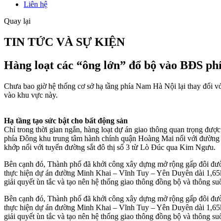
Liên hệ
Quay lại
TIN TỨC VÀ SỰ KIỆN
Hàng loạt các “ông lớn” đổ bộ vào BĐS p
Chưa bao giờ hệ thống cơ sở hạ tầng phía Nam Hà Nội lại thay đổi v
vào khu vực này.
Hạ tầng tạo sức bật cho bất động sản
Chỉ trong thời gian ngắn, hàng loạt dự án giao thông quan trọng đ
phía Đông khu trung tâm hành chính quận Hoàng Mai nối với đường
khớp nối với tuyến đường sắt đô thị số 3 từ Lò Đúc qua Kim Ngưu.
Bên cạnh đó, Thành phố đã khởi công xây dựng mở rộng gấp đôi đư
thực hiện dự án đường Minh Khai – Vĩnh Tuy – Yên Duyên dài 1,65km
giải quyết ùn tắc và tạo nên hệ thống giao thông đồng bộ và thông su
Bên cạnh đó, Thành phố đã khởi công xây dựng mở rộng gấp đôi đư
thực hiện dự án đường Minh Khai – Vĩnh Tuy – Yên Duyên dài 1,65km
giải quyết ùn tắc và tạo nên hệ thống giao thông đồng bộ và thông su