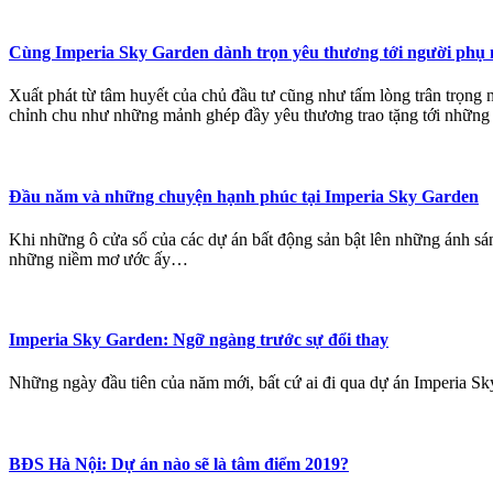
Cùng Imperia Sky Garden dành trọn yêu thương tới người phụ
Xuất phát từ tâm huyết của chủ đầu tư cũng như tấm lòng trân trọng
chỉnh chu như những mảnh ghép đầy yêu thương trao tặng tới những 
Đầu năm và những chuyện hạnh phúc tại Imperia Sky Garden
Khi những ô cửa sổ của các dự án bất động sản bật lên những ánh sá
những niềm mơ ước ấy…
Imperia Sky Garden: Ngỡ ngàng trước sự đổi thay
Những ngày đầu tiên của năm mới, bất cứ ai đi qua dự án Imperia S
BĐS Hà Nội: Dự án nào sẽ là tâm điểm 2019?