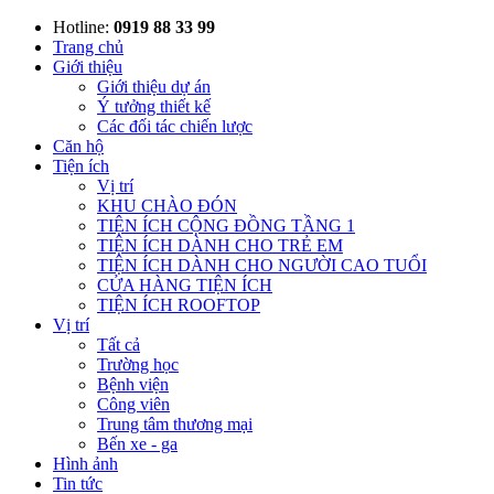
Hotline:
0919 88 33 99
Trang chủ
Giới thiệu
Giới thiệu dự án
Ý tưởng thiết kế
Các đối tác chiến lược
Căn hộ
Tiện ích
Vị trí
KHU CHÀO ĐÓN
TIỆN ÍCH CỘNG ĐỒNG TẦNG 1
TIỆN ÍCH DÀNH CHO TRẺ EM
TIỆN ÍCH DÀNH CHO NGƯỜI CAO TUỔI
CỬA HÀNG TIỆN ÍCH
TIỆN ÍCH ROOFTOP
Vị trí
Tất cả
Trường học
Bệnh viện
Công viên
Trung tâm thương mại
Bến xe - ga
Hình ảnh
Tin tức