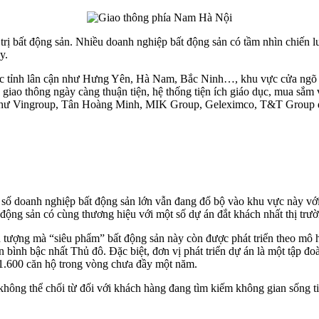
á trị bất động sản. Nhiều doanh nghiệp bất động sản có tầm nhìn chiến 
y.
với các tỉnh lân cận như Hưng Yên, Hà Nam, Bắc Ninh…, khu vực cửa 
iao thông ngày càng thuận tiện, hệ thống tiện ích giáo dục, mua sắm 
’ như Vingroup, Tân Hoàng Minh, MIK Group, Geleximco, T&T Group đ
ột số doanh nghiệp bất động sản lớn vẫn đang đổ bộ vào khu vực này vớ
 động sản có cùng thương hiệu với một số dự án đắt khách nhất thị tr
ấn tượng mà “siêu phẩm” bất động sản này còn được phát triển theo 
bình bậc nhất Thủ đô. Đặc biệt, đơn vị phát triển dự án là một tập đoà
 1.600 căn hộ trong vòng chưa đầy một năm.
ông thể chối từ đối với khách hàng đang tìm kiếm không gian sống tiện