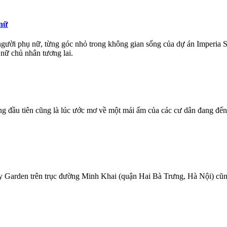
 nữ
 người phụ nữ, từng góc nhỏ trong không gian sống của dự án Imperia 
nữ chủ nhân tương lai.
ng đầu tiên cũng là lúc ước mơ về một mái ấm của các cư dân đang đế
ky Garden trên trục đường Minh Khai (quận Hai Bà Trưng, Hà Nội) cũn