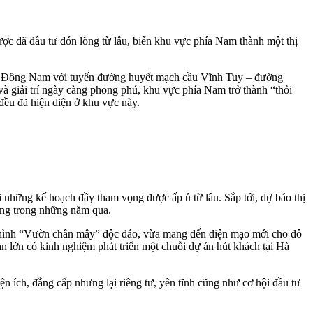
lược đã đầu tư đón lõng từ lâu, biến khu vực phía Nam thành một thị
ngõ Đông Nam với tuyến đường huyết mạch cầu Vĩnh Tuy – đường
và giải trí ngày càng phong phú, khu vực phía Nam trở thành “thỏi
ều đã hiện diện ở khu vực này.
i những kế hoạch đầy tham vọng được ấp ủ từ lâu. Sắp tới, dự báo thị
ường trong những năm qua.
mô hình “Vườn chân mây” độc đáo, vừa mang đến diện mạo mới cho đô
n lớn có kinh nghiệm phát triển một chuỗi dự án hút khách tại Hà
 ích, đẳng cấp nhưng lại riêng tư, yên tĩnh cũng như cơ hội đầu tư