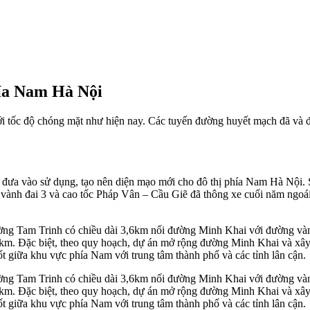
hía Nam Hà Nội
ới tốc độ chóng mặt như hiện nay. Các tuyến đường huyết mạch đã và 
ược đưa vào sử dụng, tạo nên diện mạo mới cho đô thị phía Nam Hà Nộ
 vành đai 3 và cao tốc Pháp Vân – Cầu Giẽ đã thông xe cuối năm ngo
ờng Tam Trinh có chiều dài 3,6km nối đường Minh Khai với đường v
. Đặc biệt, theo quy hoạch, dự án mở rộng đường Minh Khai và xây t
ốt giữa khu vực phía Nam với trung tâm thành phố và các tỉnh lân cận.
ờng Tam Trinh có chiều dài 3,6km nối đường Minh Khai với đường v
. Đặc biệt, theo quy hoạch, dự án mở rộng đường Minh Khai và xây t
ốt giữa khu vực phía Nam với trung tâm thành phố và các tỉnh lân cận.